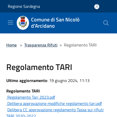
Salta al contenuto principale
Regione Sardegna
Comune di San Nicolò
d'Arcidano
Home
>
Trasparenza Rifuti
>
Regolamento TARI
Regolamento TARI
Ultimo aggiornamento
: 19 giugno 2024, 11:13
Regolamento TARI
Regolamento Tari 2023.pdf
Delibera approvazione modifiche regolamento tari.pdf
Delibera CC approvazione regolamento Tassa sui rifiuti
TARI 2020-2022