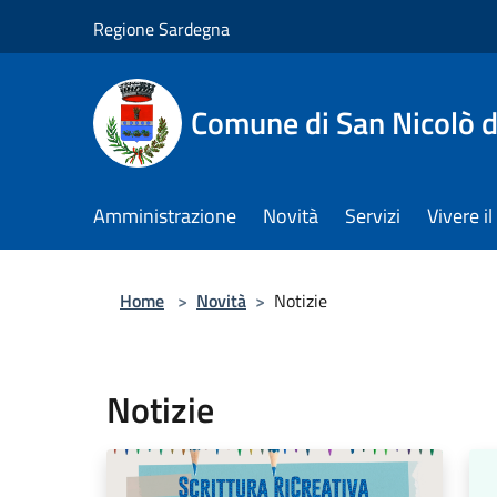
Salta al contenuto principale
Regione Sardegna
Comune di San Nicolò d
Amministrazione
Novità
Servizi
Vivere 
Home
>
Novità
>
Notizie
Notizie