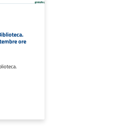
Biblioteca.
ttembre ore
blioteca.