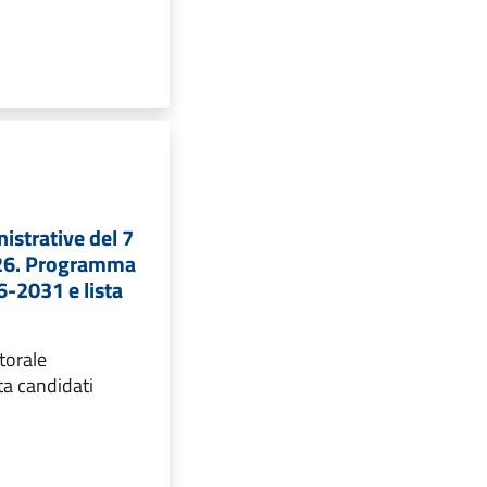
istrative del 7
026. Programma
6-2031 e lista
torale
ta candidati