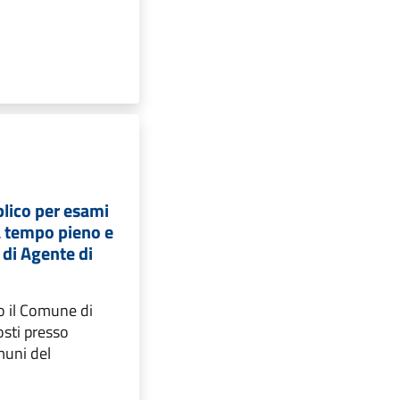
lico per esami
 a tempo pieno e
di Agente di
o il Comune di
osti presso
muni del