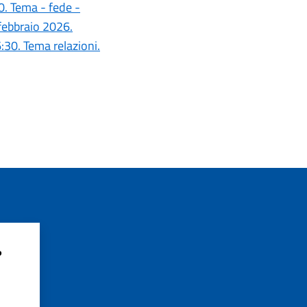
00. Tema - fede -
 febbraio 2026.
6:30. Tema relazioni.
?