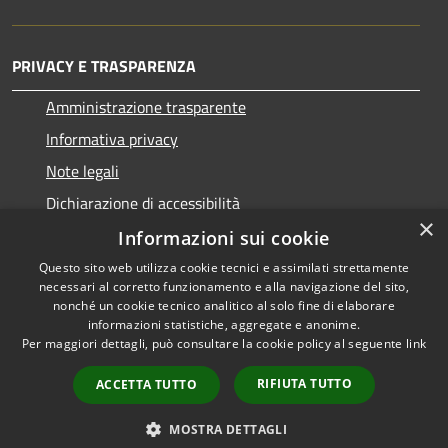
PRIVACY E TRASPARENZA
Amministrazione trasparente
Informativa privacy
Note legali
Dichiarazione di accessibilità
×
Informazioni sui cookie
Questo sito web utilizza cookie tecnici e assimilati strettamente
necessari al corretto funzionamento e alla navigazione del sito,
RSS
Copyright © 2026 • Comune di
nonché un cookie tecnico analitico al solo fine di elaborare
informazioni statistiche, aggregate e anonime.
Accessibilità
San Nicolò d'Arcidano •
Per maggiori dettagli, può consultare la cookie policy al seguente
link
Privacy
Municipium
Powered by
•
Cookie
Accesso redazione
RIFIUTA TUTTO
ACCETTA TUTTO
Mappa del sito
Intranet
MOSTRA DETTAGLI